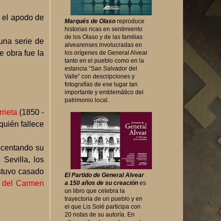
ó el apodo de
Marqués de Olaso
reproduce
historias ricas en sentimiento
de los Olaso y de las familias
una serie de
alvearenses involucradas en
 obra fue la
los orígenes de General Alvear
tanto en el pueblo como en la
estancia “San Salvador del
Valle” con descripciones y
fotografías de ese lugar tan
importante y emblemático del
patrimonio local.
rrieta
(1850 -
uién fallece
ecentando su
 Sevilla, los
stuvo casado
El Partido de General Alvear
 del Carmen
a 150 años de su creación
es
un libro que celebra la
trayectoria de un pueblo y en
el que Lis Solé participa con
20 notas de su autoría. En