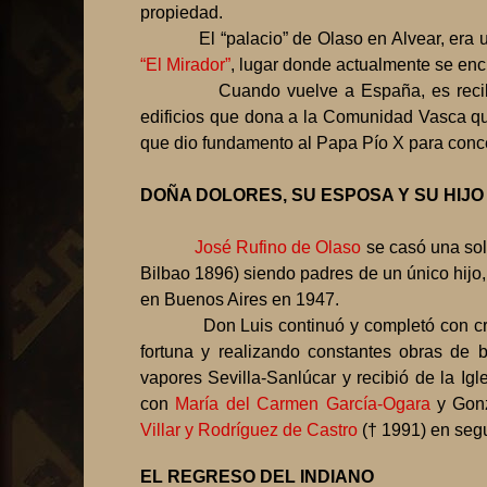
propiedad.
El “palacio” de Olaso en Alvear, era 
“El Mirador”
, lugar donde actualmente se en
Cuando vuelve a España, es reci
edificios que dona a la Comunidad Vasca qu
que dio fundamento al Papa Pío X para conced
DOÑA DOLORES, SU ESPOSA Y SU HIJ
José Rufino de Olaso
se casó una sol
Bilbao 1896) siendo padres de un único hijo
en Buenos Aires en 1947.
Don Luis continuó y completó con c
fortuna y realizando constantes obras de 
vapores Sevilla-Sanlúcar y recibió de la I
con
María del Carmen García-Ogara
y Gon
Villar y Rodríguez de Castro
(† 1991) en seg
EL REGRESO DEL INDIANO