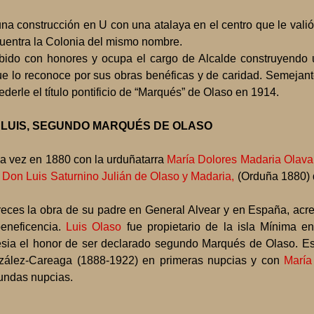
una construcción en U con una atalaya en el centro que le vali
cuentra la Colonia del mismo nombre.
bido con honores y ocupa el cargo de Alcalde construyendo 
e lo reconoce por sus obras benéficas y de caridad. Semejante
erle el título pontificio de “Marqués” de Olaso en 1914.
O LUIS, SEGUNDO MARQUÉS DE OLASO
a vez en 1880 con la urduñatarra
María Dolores Madaria Olava
,
Don Luis Saturnino Julián de Olaso y Madaria,
(Orduña 1880) q
reces la obra de su padre en General Alvear y en España, acr
beneficencia.
Luis Olaso
fue propietario de la isla Mínima en
glesia el honor de ser declarado segundo Marqués de Olaso. E
zález-Careaga (1888-1922) en primeras nupcias y con
María
undas nupcias.