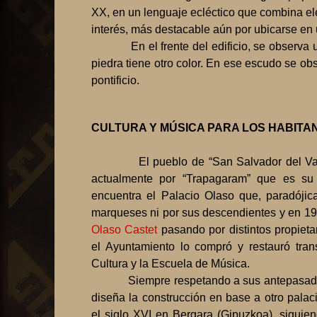
XX, en un lenguaje ecléctico que combina elem
interés, más destacable aún por ubicarse e
En el frente del edificio, se observ
piedra tiene otro color. En ese escudo se 
pontificio.
CULTURA Y MÚSICA PARA LOS HABITA
El pueblo de “San Salvador del Va
actualmente por “Trapagaram” que es su
encuentra el Palacio Olaso que, paradójic
marqueses ni por sus descendientes y en 19
Olaso Castet
pasando por distintos propieta
el Ayuntamiento lo compró y restauró tra
Cultura y la Escuela de Música.
Siempre respetando a sus antepasado
diseña la construcción en base a otro palac
el siglo XVI en Bergara (Gipuzkoa), siguie