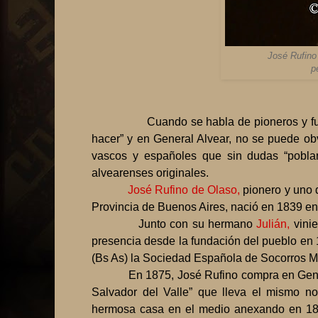
José Rufino 
p
Cuando se habla de pioneros y fundador
hacer” y en General Alvear, no se puede ob
vascos y españoles que sin dudas “pobla
alvearenses originales.
José Rufino de Olaso,
pionero y uno 
Provincia de Buenos Aires, nació en 1839 e
Junto con su hermano
Julián,
vini
presencia desde la fundación del pueblo en
(Bs As) la Sociedad Española de Socorros Mu
En 1875, José Rufino compra en Gene
Salvador del Valle” que lleva el mismo n
hermosa casa en el medio anexando en 187