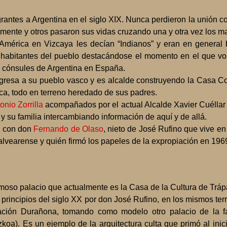
rantes a Argentina en el siglo XIX. Nunca perdieron la unión c
amente y otros pasaron sus vidas cruzando una y otra vez los m
América en Vizcaya les decían “Indianos” y eran en general 
s habitantes del pueblo destacándose el momento en el que vo
 cónsules de Argentina en España.
gresa a su pueblo vasco y es alcalde construyendo la Casa Con
a, todo en terreno heredado de sus padres.
onio Zorrilla
acompañados por el actual Alcalde Xavier Cuéllar
 y su familia intercambiando información de aquí y de allá.
n con don
Fernando de Olaso
, nieto de José Rufino que vive e
alvearense y quién firmó los papeles de la expropiación en 196
rmoso palacio que actualmente es la Casa de la Cultura de Tráp
 principios del siglo XX por don José Rufino, en los mismos te
ndación Durañona, tomando como modelo otro palacio de la f
koa). Es un ejemplo de la arquitectura culta que primó al inici