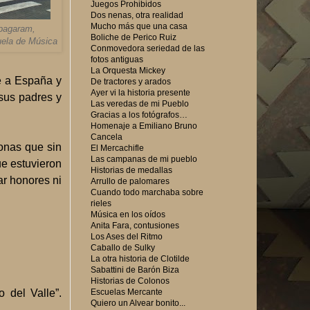
Juegos Prohibidos
Dos nenas, otra realidad
Mucho más que una casa
apagaram,
Boliche de Perico Ruiz
uela de Música
Conmovedora seriedad de las
fotos antiguas
La Orquesta Mickey
je a España y
De tractores y arados
Ayer vi la historia presente
sus padres y
Las veredas de mi Pueblo
Gracias a los fotógrafos…
Homenaje a Emiliano Bruno
Cancela
sonas que sin
El Mercachifle
Las campanas de mi pueblo
e estuvieron
Historias de medallas
ar honores ni
Arrullo de palomares
Cuando todo marchaba sobre
rieles
Música en los oídos
Anita Fara, contusiones
Los Ases del Ritmo
Caballo de Sulky
La otra historia de Clotilde
Sabattini de Barón Biza
Historias de Colonos
Escuelas Mercante
 del Valle”.
Quiero un Alvear bonito...