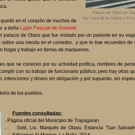
sca.
Palacio de Olaso en Tr
hoy Casa de la Cultura y Esc
y quedó en el corazón de muchos de
dar a doña
Luján Pascual de Gorosito
l palacio de Olaso que fue visitado por un pariente en su via
e sobre una mesita en el comedor, y que le trae recuerdos de 
n hogar y trabajo en tierras de marqueses.
res que se conocen por su actividad política, nombres de per
plir con su trabajo de funcionario público; pero hay otras qu
zo, intenciones y dinero sin obligación y por supuesto, sin esper
toria de los pueblos.
Fuentes consultadas:
-
Página oficial del Municipio de Trapagaran.
-
Solé, Lis. Marqués de Olaso. Estancia “San Salvadro
Ediciones Al Margen. La Palta. 2014.