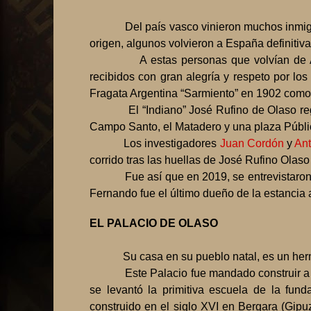
Del país vasco vinieron muchos inmig
origen, algunos volvieron a España definitiv
A estas personas que volvían de 
recibidos con gran alegría y respeto por lo
Fragata Argentina “Sarmiento” en 1902 como
El “Indiano” José Rufino de Olaso re
Campo Santo, el Matadero y una plaza Públic
Los investigadores
Juan Cordón
y
Ant
corrido tras las huellas de José Rufino Olaso
Fue así que en 2019, se entrevistaro
Fernando fue el último dueño de la estancia 
EL PALACIO DE OLASO
Su casa en su pueblo natal, es un he
Este Palacio fue mandado construir a
se levantó la primitiva escuela de la fu
construido en el siglo XVI en Bergara (Gipuz