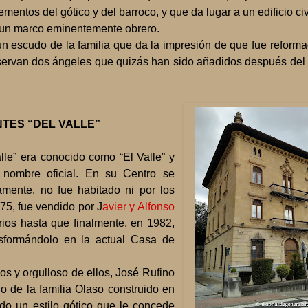
entos del gótico y del barroco, y que da lugar a un edificio civ
n un marco eminentemente obrero.
a un escudo de la familia que da la impresión de que fue reform
observan dos ángeles que quizás han sido añadidos después de
NTES “DEL VALLE”
lle” era conocido como “El Valle” y
 nombre oficial. En su Centro se
amente, no fue habitado ni por los
75, fue vendido por J
avier y Alfonso
rios hasta que finalmente, en 1982,
nsformándolo en la actual Casa de
s y orgulloso de ellos, José Rufino
io de la familia Olaso construido en
ndo un estilo gótico que le concede