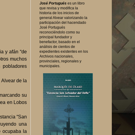
José Portugués
es un libro
que revisa y modifica la
historia de los inicios de
general Alvear valorizando la
participación del hacendado
José Portugués
reconociéndolo como su
principal fundador y
benefactor, basado en el
análisis de cientos de
 y afán “de
expedientes existentes en los
Archivos nacionales,
otros muchos
provinciales, regionales y
s pobladores
municipales.
 Alvear de la
 marcando su
rea en Lobos
stancia “San
truyendo una
e ocupaba la