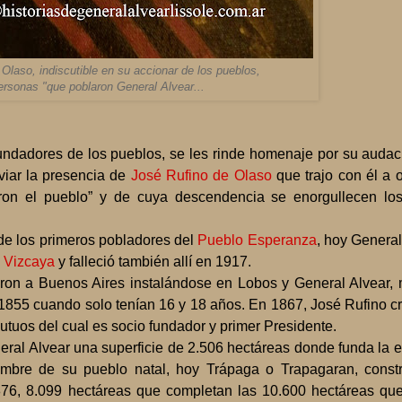
Olaso, indiscutible en su accionar de los pueblos,
ersonas "que poblaron General Alvear...
es de los pueblos, se les rinde homenaje por su audacia
viar la presencia de
José Rufino de Olaso
que trajo con él a 
ron el pueblo” y de cuya descendencia se enorgullecen lo
de los primeros pobladores del
Pueblo Esperanza
, hoy General
n
Vizcaya
y falleció también allí en 1917.
eron a Buenos Aires instalándose en Lobos y General Alvear,
 1855 cuando solo tenían 16 y 18 años. En 1867, José Rufino c
tuos del cual es socio fundador y primer Presidente.
ral Alvear una superficie de 2.506 hectáreas donde funda la e
ombre de su pueblo natal, hoy Trápaga o Trapagaran, cons
6, 8.099 hectáreas que completan las 10.600 hectáreas qu