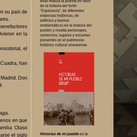
ellas realiza la puesta en valor
de la historia del fortín
“Esperanza”, de diferentes
on su país de
estancias históricas, de
ares.
edificios y barrios
emblemáticos en la historia del
benefactores
pueblo y resalta personajes,
lvieron en la
comercios, lugares y escuelas
presentes en el patrimonio
histórico cultural alvearense.
sistorial, el
 Cuadra, han
n Madrid. Don
9.
aga.
rrenos en que
amilia Olaso
Historias de mi pueblo
es la
arse el siglo