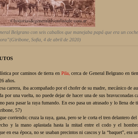
neral Belgrano con seis caballos que manejaba papá que era un coche
ra”(Giribone, Sofia, 4 de abril de 2020)
AUTOS
ística por caminos de tierra en
Pila,
cerca de General Belgrano en tie
26 años.
 esa carrera, iba acompañado por el chofer de su madre, mecánico de a
da por una vuelta, no puede dejar de hacer una de sus bravuconadas car
omo para pasar la raya fumando. En eso pasa un atrasado y lo llena de
iribone, 57)
igue corriendo; cruza la raya, gana, pero se le corta el tren delantero del
hecho y la mano aplastada hasta la mitad entre el codo y el hombro
ue en esa época, no se usaban precintos ni cascos y la “baquet”, era un