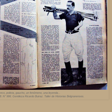
nco, polista, gaucho, un fenómeno, una leyenda...
8. N° 986. Gentileza Ricardo Buiraz. Taller de Historias Belgranenses.