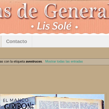
Contacto
as con la etiqueta
avestruces
.
Mostrar todas las entradas