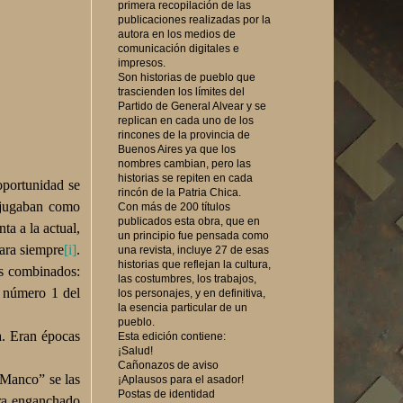
primera recopilación de las
publicaciones realizadas por la
autora en los medios de
comunicación digitales e
impresos.
Son historias de pueblo que
trascienden los límites del
Partido de General Alvear y se
replican en cada uno de los
rincones de la provincia de
Buenos Aires ya que los
nombres cambian, pero las
historias se repiten en cada
oportunidad se
rincón de la Patria Chica.
 “jugaban como
Con más de 200 títulos
publicados esta obra, que en
a a la actual,
un principio fue pensada como
para siempre
[i]
.
una revista, incluye 27 de esas
historias que reflejan la cultura,
os combinados:
las costumbres, los trabajos,
a número 1 del
los personajes, y en definitiva,
la esencia particular de un
pueblo.
a. Eran épocas
Esta edición contiene:
¡Salud!
Cañonazos de aviso
l Manco” se las
¡Aplausos para el asador!
Postas de identidad
ara enganchado