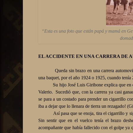
“Esta es una foto que están papá y mamá en Ge
domado
EL ACCIDENTE EN UNA CARRERA DE 
Queda sin brazo en una carrera automovil
una baquet, por el año 1924 o 1925, cuando tenía 
Su hijo José Luis Giribone explica que en
Valerio.
Sucedió que, con la carrera ya casi gana
se para a un costado para prender un cigarrillo c
iba a dejar que lo llenara de tierra un rezagado! (G
Así pasa que se enoja, tira el cigarrillo y s
Sin sentir que en el vuelco tenía el brazo des
acompañante que había fallecido con el golpe ya q