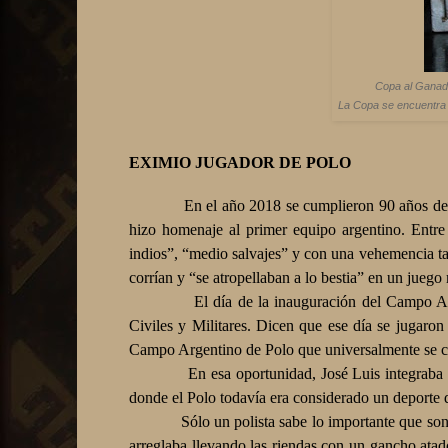
Copa al Ganado
La Copa se encuentra 
EXIMIO JUGADOR DE POLO
En el año 2018 se cumplieron 90 años d
hizo homenaje al primer equipo argentino. Entr
indios”, “medio salvajes” y con una vehemencia ta
corrían y “se atropellaban a lo bestia” en un jue
El día de la inauguración del Campo A
Civiles y Militares. Dicen que ese día se jugaron
Campo Argentino de Polo que universalmente se 
En esa oportunidad, José Luis integrab
donde el Polo todavía era considerado un deporte 
Sólo un polista sabe lo importante que son
arreglaba llevando las riendas con un gancho ata