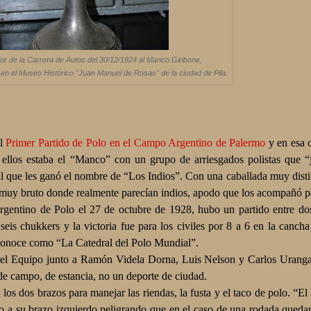
r de la Carrera de Autos del 30/12/1924 al Manco Giribone,
en el Museo Histórico "Juan Manuel de Rosas" de la ciudad de Pila.
el
Primer Partido de Polo en el Campo Argentino de Palermo
y en esa 
e ellos estaba el “Manco” con un grupo de arriesgados polistas que
l que les ganó el nombre de “Los Indios”. Con una caballada muy distint
go muy bruto donde realmente parecían indios, apodo que los acompañó 
rgentino de Polo el 27 de octubre de 1928, hubo un partido entre d
 seis chukkers y la victoria fue para los civiles por 8 a 6 en la canch
conoce como “La Catedral del Polo Mundial”.
a el Equipo junto a Ramón Videla Dorna, Luis Nelson y Carlos Urang
de campo, de estancia, no un deporte de ciudad.
 los dos brazos para manejar las riendas, la fusta y el taco de polo. “E
do a su brazo izquierdo peligrando que en el caso de una rodada qued