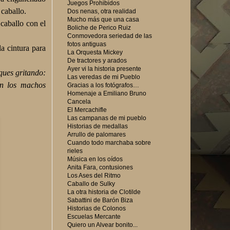
Juegos Prohibidos
 caballo.
Dos nenas, otra realidad
Mucho más que una casa
 caballo con el
Boliche de Perico Ruiz
Conmovedora seriedad de las
fotos antiguas
a cintura para
La Orquesta Mickey
De tractores y arados
Ayer vi la historia presente
ques gritando:
Las veredas de mi Pueblo
on los machos
Gracias a los fotógrafos…
Homenaje a Emiliano Bruno
Cancela
El Mercachifle
Las campanas de mi pueblo
Historias de medallas
Arrullo de palomares
Cuando todo marchaba sobre
rieles
Música en los oídos
Anita Fara, contusiones
Los Ases del Ritmo
Caballo de Sulky
La otra historia de Clotilde
Sabattini de Barón Biza
Historias de Colonos
Escuelas Mercante
Quiero un Alvear bonito...