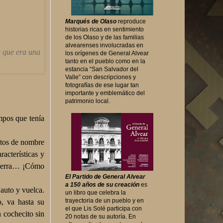
Marqués de Olaso
reproduce
historias ricas en sentimiento
de los Olaso y de las familias
alvearenses involucradas en
 que era una
los orígenes de General Alvear
tanto en el pueblo como en la
estancia “San Salvador del
Valle” con descripciones y
fotografías de ese lugar tan
importante y emblemático del
patrimonio local.
mpos que tenía
utos de nombre
acterísticas y
 tierra… ¡Cómo
El Partido de General Alvear
a 150 años de su creación
es
 auto y vuelca.
un libro que celebra la
trayectoria de un pueblo y en
, va hasta su
el que Lis Solé participa con
 cochecito sin
20 notas de su autoría. En