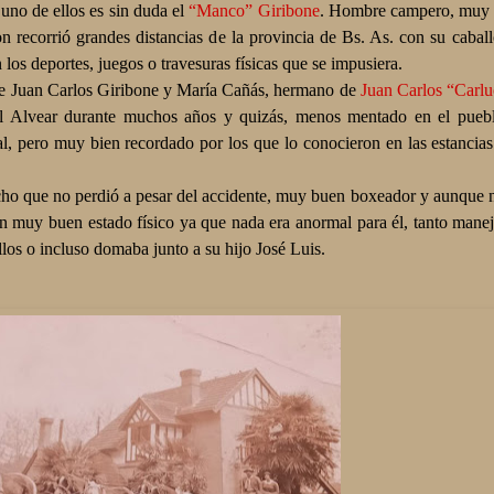
o de ellos es sin duda el
“Manco” Giribone
. Hombre campero, muy 
on recorrió grandes distancias de la provincia de Bs. As. con su caball
 los deportes, juegos o travesuras físicas que se impusiera.
de Juan Carlos Giribone y María Cañás, hermano de
Juan Carlos “Carl
al Alvear durante muchos años y quizás, menos mentado en el puebl
cal, pero muy bien recordado por los que lo conocieron en las estancia
cho que no perdió a pesar del accidente, muy buen boxeador y aunque 
 muy buen estado físico ya que nada era anormal para él, tanto maneja
allos o incluso domaba junto a su hijo José Luis.