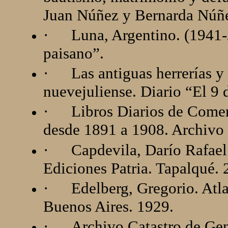
Juan Núñez y Bernarda Núñ
·
Luna, Argentino. (1941-
paisano”.
·
Las antiguas herrerías y 
nuevejuliense. Diario “El 9 d
·
Libros Diarios de Come
desde 1891 a 1908. Archivo
·
Capdevila, Darío Rafael
Ediciones Patria. Tapalqué. 
·
Edelberg, Gregorio. Atla
Buenos Aires. 1929.
·
Archivo Catastro de Gen