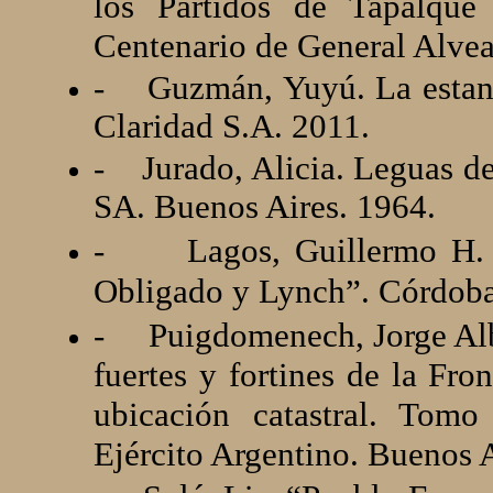
los Partidos de Tapalqué
Centenario de General Alvea
-
Guzmán, Yuyú. La estanci
Claridad S.A. 2011.
-
Jurado, Alicia. Leguas d
SA. Buenos Aires. 1964.
-
Lagos, Guillermo H. 
Obligado y Lynch”. Córdoba
-
Puigdomenech, Jorge Albe
fuertes y fortines de la Fro
ubicación catastral. Tomo
Ejército Argentino. Buenos A