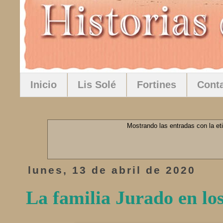
Inicio
Lis Solé
Fortines
Cont
Mostrando las entradas con la e
lunes, 13 de abril de 2020
La familia Jurado en los