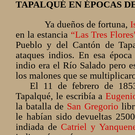
TAPALQUÉ EN ÉPOCAS D
Ya dueños de fortuna,
I
en la estancia
“Las Tres Flores
Pueblo y del Cantón de Tapa
ataques indios. En esa época 
indio era el Río Salado pero e
los malones que se multiplicaro
El 11 de febrero de 1853
Tapalqué, le escribía a
Eugeni
la batalla de
San Gregorio
libr
le habían sido devueltas 250
indiada de
Catriel y Yanquen