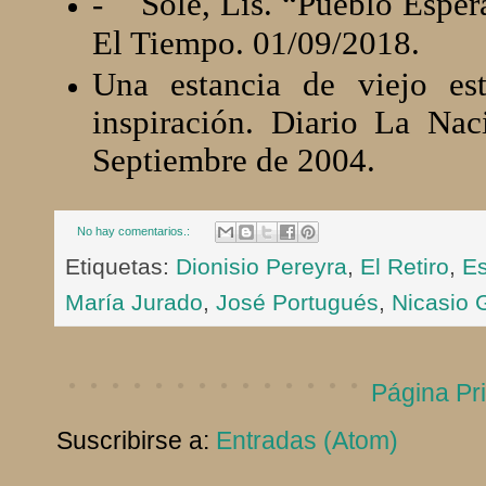
-
Solé, Lis. “Pueblo Esper
El Tiempo. 01/09/2018.
Una estancia de viejo es
inspiración. Diario La Na
Septiembre de 2004.
No hay comentarios.:
Etiquetas:
Dionisio Pereyra
,
El Retiro
,
E
María Jurado
,
José Portugués
,
Nicasio
Página Pri
Suscribirse a:
Entradas (Atom)