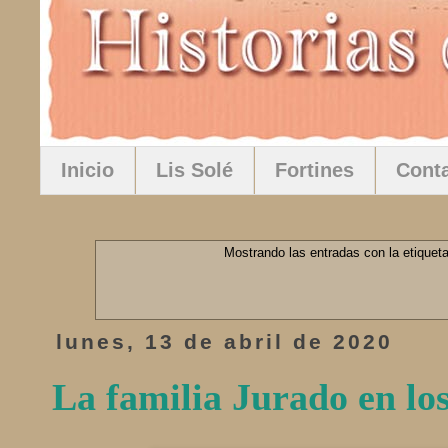
Inicio
Lis Solé
Fortines
Cont
Mostrando las entradas con la etiquet
lunes, 13 de abril de 2020
La familia Jurado en los