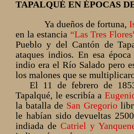
TAPALQUÉ EN ÉPOCAS D
Ya dueños de fortuna,
I
en la estancia
“Las Tres Flores
Pueblo y del Cantón de Tapa
ataques indios. En esa época 
indio era el Río Salado pero e
los malones que se multiplicaro
El 11 de febrero de 1853
Tapalqué, le escribía a
Eugeni
la batalla de
San Gregorio
libr
le habían sido devueltas 250
indiada de
Catriel y Yanquen