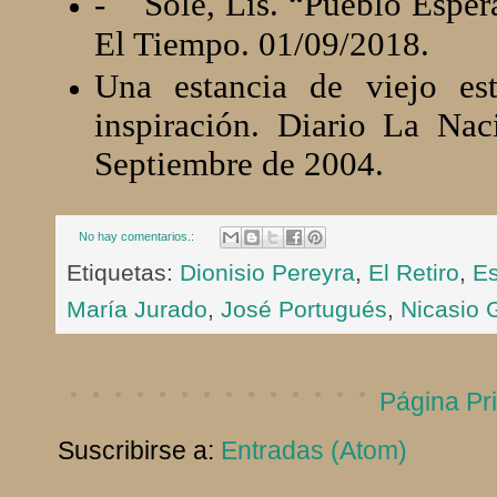
-
Solé, Lis. “Pueblo Esper
El Tiempo. 01/09/2018.
Una estancia de viejo es
inspiración. Diario La Na
Septiembre de 2004.
No hay comentarios.:
Etiquetas:
Dionisio Pereyra
,
El Retiro
,
E
María Jurado
,
José Portugués
,
Nicasio
Página Pri
Suscribirse a:
Entradas (Atom)