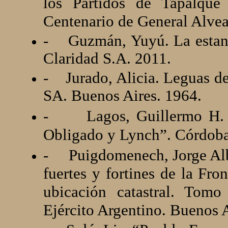
los Partidos de Tapalqué
Centenario de General Alvea
-
Guzmán, Yuyú. La estanci
Claridad S.A. 2011.
-
Jurado, Alicia. Leguas d
SA. Buenos Aires. 1964.
-
Lagos, Guillermo H. 
Obligado y Lynch”. Córdoba
-
Puigdomenech, Jorge Albe
fuertes y fortines de la Fro
ubicación catastral. Tomo
Ejército Argentino. Buenos A