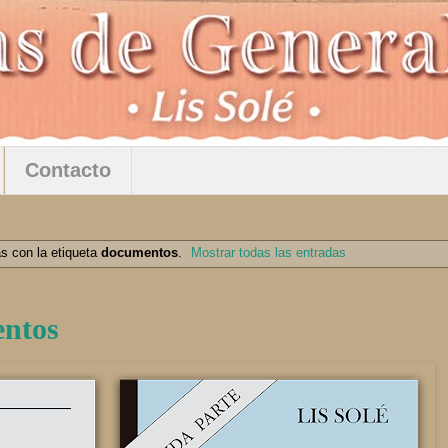
Contacto
s con la etiqueta
documentos
.
Mostrar todas las entradas
entos