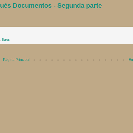
gués Documentos - Segunda parte
s
,
libros
Página Principal
En