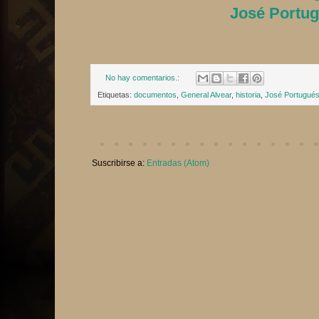
José Portu
No hay comentarios.:
Etiquetas:
documentos
,
General Alvear
,
historia
,
José Portugué
Suscribirse a:
Entradas (Atom)