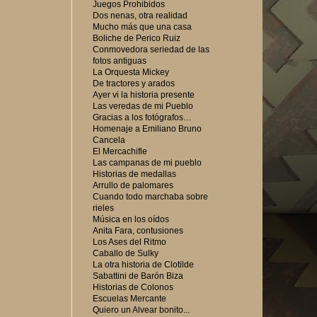
Juegos Prohibidos
Dos nenas, otra realidad
Mucho más que una casa
Boliche de Perico Ruiz
Conmovedora seriedad de las
fotos antiguas
La Orquesta Mickey
De tractores y arados
Ayer vi la historia presente
Las veredas de mi Pueblo
Gracias a los fotógrafos…
Homenaje a Emiliano Bruno
Cancela
El Mercachifle
Las campanas de mi pueblo
Historias de medallas
Arrullo de palomares
Cuando todo marchaba sobre
rieles
Música en los oídos
Anita Fara, contusiones
Los Ases del Ritmo
Caballo de Sulky
La otra historia de Clotilde
Sabattini de Barón Biza
Historias de Colonos
Escuelas Mercante
Quiero un Alvear bonito...