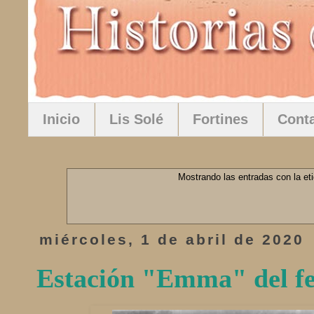
Inicio
Lis Solé
Fortines
Cont
Mostrando las entradas con la et
miércoles, 1 de abril de 2020
Estación "Emma" del fe