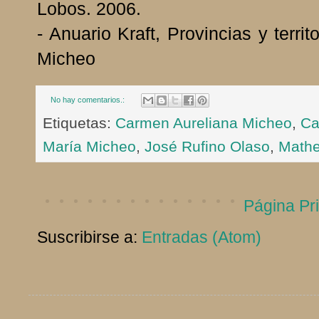
Lobos. 2006.
- Anuario Kraft, Provincias y terri
Micheo
No hay comentarios.:
Etiquetas:
Carmen Aureliana Micheo
,
Ca
María Micheo
,
José Rufino Olaso
,
Mathe
Página Pri
Suscribirse a:
Entradas (Atom)