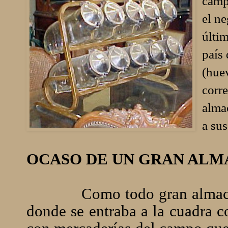
camp
el ne
últim
país
(huev
corr
alma
a sus
OCASO DE UN GRAN ALM
Como todo gran almacé
donde se entraba a la cuadra co