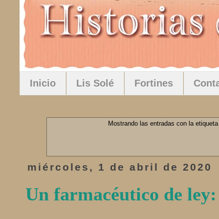
Inicio
Lis Solé
Fortines
Cont
Mostrando las entradas con la etiquet
miércoles, 1 de abril de 2020
Un farmacéutico de ley: