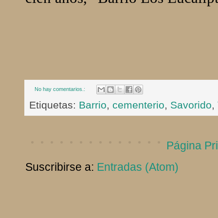
No hay comentarios.:
Etiquetas:
Barrio
,
cementerio
,
Savorido
,
Página Pri
Suscribirse a:
Entradas (Atom)