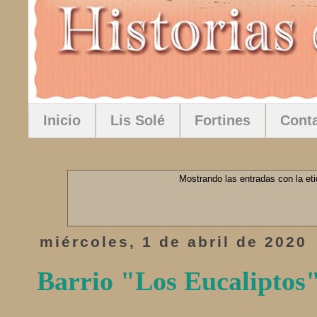
Inicio
Lis Solé
Fortines
Cont
Mostrando las entradas con la et
miércoles, 1 de abril de 2020
Barrio "Los Eucaliptos