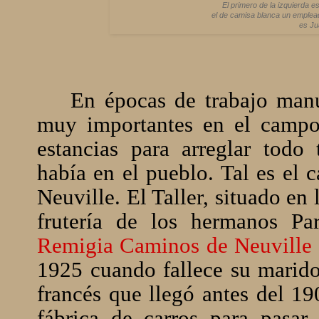
El primero de la izquierda e
el de camisa blanca un emplea
es Ju
En épocas de trabajo manua
muy importantes en el campo.
estancias para arreglar todo
había en el pueblo. Tal es el 
Neuville. El Taller, situado en
frutería de los hermanos P
Remigia Caminos de Neuville
1925 cuando fallece su marid
francés que llegó antes del 19
fábrica de carros para pasar