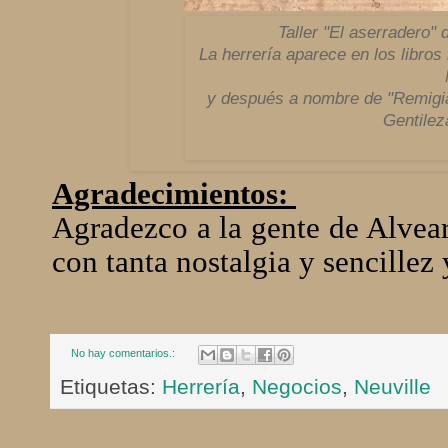
Taller "El aserradero"
La herrería aparece en los libro
y después a nombre de "Remigia 
Gentilez
Agradecimientos:
Agradezco a la gente de Alvear
con tanta nostalgia y sencillez
No hay comentarios.:
Etiquetas:
Herrería
,
Negocios
,
Neuville