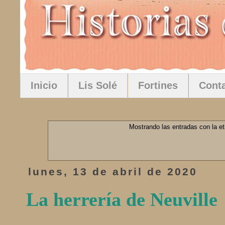
Inicio
Lis Solé
Fortines
Cont
Mostrando las entradas con la e
lunes, 13 de abril de 2020
La herrería de Neuville