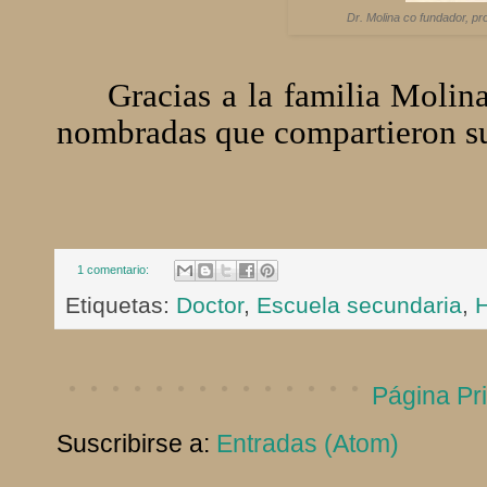
Dr. Molina co fundador, pr
Gracias a la familia Molina
nombradas que compartieron su
1 comentario:
Etiquetas:
Doctor
,
Escuela secundaria
,
H
Página Pri
Suscribirse a:
Entradas (Atom)