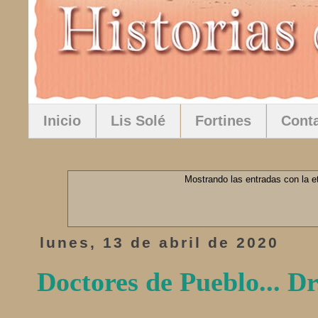
Inicio
Lis Solé
Fortines
Cont
Mostrando las entradas con la e
lunes, 13 de abril de 2020
Doctores de Pueblo... D