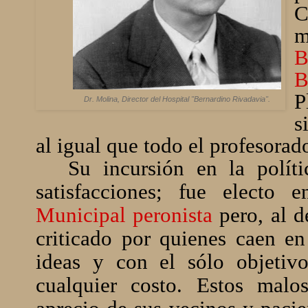
C
m
B
B
P
Dr. Molina, Director del Hospital "Bernardino Rivadavia".
s
al igual que todo el profesorad
Su incursión en la polít
satisfacciones; fue elect
Municipal peronista
pero, al d
criticado por quienes caen en 
ideas y con el sólo objetivo
cualquier costo. Estos malo