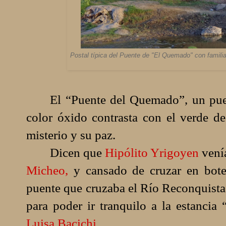
Postal típica del Puente de "El Quemado" con famili
El “Puente del Quemado”, un pue
color óxido contrasta con el verde de
misterio y su paz.
Dicen que
Hipólito Yrigoyen
venía
Micheo,
y cansado de cruzar en bote 
puente que cruzaba el Río Reconquist
para poder ir tranquilo a la estanci
Luisa Bacichi.