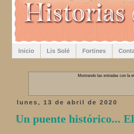
Inicio
Lis Solé
Fortines
Cont
Mostrando las entradas con la e
lunes, 13 de abril de 2020
Un puente histórico... 