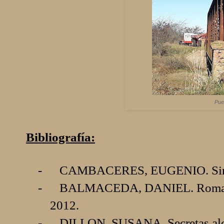
Pue
Bibliografía:
-
CAMBACERES, EUGENIO. Sin
-
BALMACEDA, DANIEL. Romances 
2012.
-
DILLON, SUSANA. Secretas alco