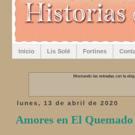
Inicio
Lis Solé
Fortines
Cont
Mostrando las entradas con la etiq
lunes, 13 de abril de 2020
Amores en El Quemado