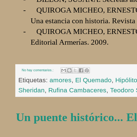
-
QUIROGA MICHEO, ERNESTO. El
Una estancia con historia. Revista
-
QUIROGA MICHEO, ERNESTO. Hi
Editorial Armerías. 2009.
No hay comentarios.:
Etiquetas:
amores
,
El Quemado
,
Hipólit
Sheridan
,
Rufina Cambaceres
,
Teodoro 
Un puente histórico... 