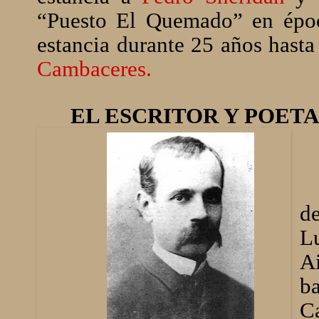
“Puesto El Quemado” en époc
estancia durante 25 años hasta
Cambaceres.
EL ESCRITOR Y POET
de
L
A
b
C