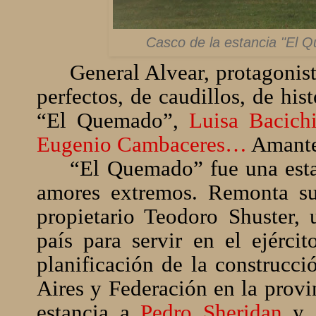
Casco de la estancia "El Q
General Alvear, protagonist
perfectos, de caudillos, de his
“El Quemado”,
Luisa Bacich
Eugenio Cambaceres…
Amant
“El Quemado” fue una estan
amores extremos. Remonta su
propietario Teodoro Shuster,
país para servir en el ejérci
planificación de la construcc
Aires y Federación en la provi
estancia a
Pedro Sheridan
y 