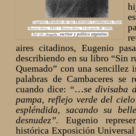
h
e
Eugenio Modesto de las Mercedes Cambaceres Alais
p
(
,
-
,
de
)
Buenos Aires
1843
Buenos Aires
14 de junio
1889
fue un
,
escritor
y
político
argentino
.
r
a
bogado
aires citadinos, Eugenio pas
describiendo en su libro “Sin 
Quemado” con una sencillez in
palabras de Cambaceres se r
cuando dice: “…
se divisaba d
pampa, reflejo verde del ciel
espléndida, sacando su bel
desnudez”.
Eugenio represen
histórica Exposición Universal