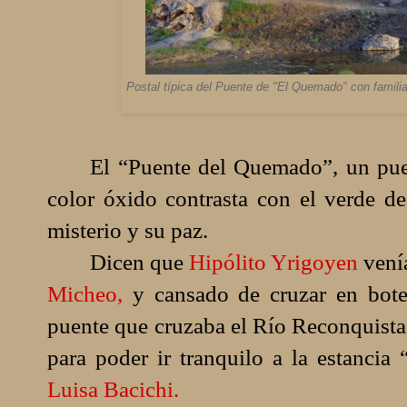
Postal típica del Puente de "El Quemado" con famili
El “Puente del Quemado”, un pue
color óxido contrasta con el verde de
misterio y su paz.
Dicen que
Hipólito Yrigoyen
venía
Micheo,
y cansado de cruzar en bote 
puente que cruzaba el Río Reconquist
para poder ir tranquilo a la estanci
Luisa Bacichi.