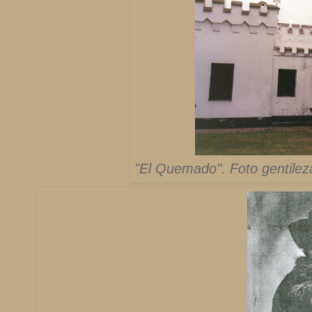
"El Quemado". Foto gentilez