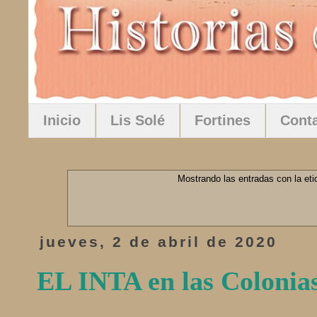
Inicio
Lis Solé
Fortines
Cont
Mostrando las entradas con la et
jueves, 2 de abril de 2020
EL INTA en las Colonia