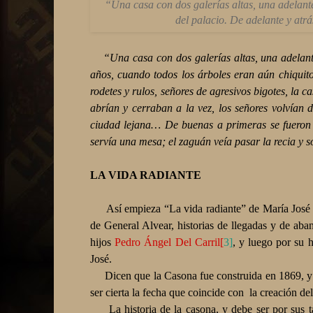
“Una casa con dos galerías altas, una adelant
del palacio. De adelante y atr
“Una casa con dos galerías altas, una adelant
años, cuando todos los árboles eran aún chiquit
rodetes y rulos, señores de agresivos bigotes, la c
abrían y cerraban a la vez, los señores volvían 
ciudad lejana… De buenas a primeras se fueron t
servía una mesa; el zaguán veía pasar la recia y
LA VIDA RADIANTE
Así empieza “La vida radiante” de María José Del
de General Alvear, historias de llegadas y de ab
hijos
Pedro Ángel Del Carril
[
3]
, y luego por su 
José.
Dicen que la Casona fue construida en 1869, y 
ser cierta la fecha que coincide con
la creación de
La historia de la casona, y debe ser por sus tan