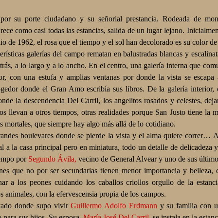
r su porte ciudadano y su señorial prestancia. Rodeada de mon
rece como casi todas las estancias, salida de un lugar lejano. Inicialme
o de 1962, el rosa que el tiempo y el sol han decolorado es su color de
sticas galerías del campo rematan en balustradas blancas y escalina
atrás, a lo largo y a lo ancho. En el centro, una galería interna que com
or, con una estufa y amplias ventanas por donde la vista se escapa 
ogedor donde el Gran Amo escribía sus libros. De la galería interior, 
onde la descendencia Del Carril, los angelitos rosados y celestes, deja
os llevan a otros tiempos, otras realidades porque San Justo tiene la 
s mortales, que siempre hay algo más allá de lo cotidiano.
des boulevares donde se pierde la vista y el alma quiere correr… A
l a la casa principal pero en miniatura, todo un detalle de delicadeza 
iempo por
Segundo Ávila,
vecino de General Alvear y uno de sus último
es que no por ser secundarias tienen menor importancia y belleza, 
ar a los peones cuidando los caballos criollos orgullo de la estanc
os animales, con la efervescensia propia de los campos.
vado donde supo vivir
Guillermo Adolfo Erdmann
y su familia con u
o para sus hijos. Su esposa,
María José Del Carril,
se instala en la estan