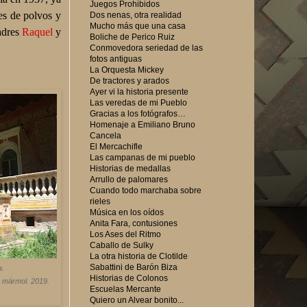
Juegos Prohibidos
jes de polvos y
Dos nenas, otra realidad
Mucho más que una casa
adres
Raquel
y
Boliche de Perico Ruiz
Conmovedora seriedad de las
fotos antiguas
La Orquesta Mickey
De tractores y arados
Ayer vi la historia presente
Las veredas de mi Pueblo
Gracias a los fotógrafos…
Homenaje a Emiliano Bruno
Cancela
El Mercachifle
Las campanas de mi pueblo
Historias de medallas
Arrullo de palomares
Cuando todo marchaba sobre
rieles
Música en los oídos
Anita Fara, contusiones
Los Ases del Ritmo
Caballo de Sulky
La otra historia de Clotilde
Sabattini de Barón Biza
a.
Historias de Colonos
e mármol. 2019.
Escuelas Mercante
Quiero un Alvear bonito...