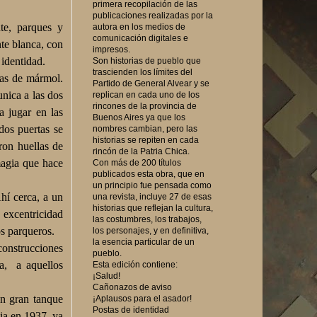
primera recopilación de las
publicaciones realizadas por la
te, parques y
autora en los medios de
comunicación digitales e
nte blanca, con
impresos.
 identidad.
Son historias de pueblo que
trascienden los límites del
tas de mármol.
Partido de General Alvear y se
unica a las dos
replican en cada uno de los
rincones de la provincia de
a jugar en las
Buenos Aires ya que los
dos puertas se
nombres cambian, pero las
historias se repiten en cada
ron huellas de
rincón de la Patria Chica.
magia que hace
Con más de 200 títulos
publicados esta obra, que en
un principio fue pensada como
hí cerca, a un
una revista, incluye 27 de esas
historias que reflejan la cultura,
y excentricidad
las costumbres, los trabajos,
s parqueros.
los personajes, y en definitiva,
la esencia particular de un
construcciones
pueblo.
ia,
a aquellos
Esta edición contiene:
¡Salud!
Cañonazos de aviso
n gran tanque
¡Aplausos para el asador!
Postas de identidad
cia en 1937, ya