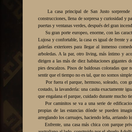
La casa principal de San Justo sorprende po
construcciones, llena de sorpresa y curiosidad y pa
puertas y ventanas verdes, después del gran incendi
Su gran porte europeo, enorme, con las caracterí
Lujosa y confortable, la casa es igual de frente y 
galerías exteriores para llegar al inmenso comed
arboledas. A la par, otro living, más íntimo y ac
dirigen a las más de diez habitaciones gigantes d
pies descalzos. Pisos de baldosas coloradas que n
sentir que el tiempo no es tal, que no somos simple
Por fuera el parque, hermoso, soleado, con gran
costado, la lavandería: una casita exactamente igua
que engalana el parque, cuidado durante mucho t
Por caminitos se va a una serie de edificacion
propias de las estancias dónde se pueden imagin
arreglando los carruajes, haciendo leña, arriando l
Enfrente, una casa más chica con parque pri
australiano al lado, construido por el abuelo Adolf