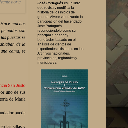
Frente norte
José Portugués
es un libro
que revisa y modifica la
historia de los inicios de
general Alvear valorizando la
participación del hacendado
. Hace muchos
José Portugués
e peinados con
reconociéndolo como su
principal fundador y
 las puertas se
benefactor, basado en el
hablaban de la
análisis de cientos de
expedientes existentes en los
a una cama, se
Archivos nacionales,
provinciales, regionales y
municipales.
ncia San Justo
por uno de sus
toria de María
fundador puede
n las sillas y