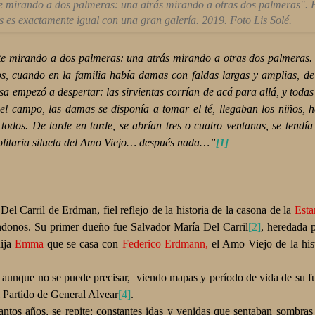
e mirando a dos palmeras: una atrás mirando a otras dos palmeras".
ás es exactamente igual con una gran galería. 2019. Foto Lis Solé.
e mirando a dos palmeras: una atrás mirando a otras dos palmeras
os, cuando en la familia había damas con faldas largas y amplias, d
asa empezó a despertar: las sirvientas corrían de acá para allá, y todas
del campo, las damas se disponía a tomar el té, llegaban los niños, 
odos. De tarde en tarde, se abrían tres o cuatro ventanas, se tendí
 solitaria silueta del Amo Viejo… después nada…”
[1]
 Carril de Erdman, fiel reflejo de la historia de la casona de la
Esta
andonos. Su primer dueño fue Salvador María Del Carril
[2]
, heredada 
hija
Emma
que se casa con
Federico Erdmann,
el Amo Viejo de la his
aunque no se puede precisar,
viendo mapas y período de vida de su 
l Partido de General Alvear
[4]
.
tos años, se repite: constantes idas y venidas que sentaban sombras e