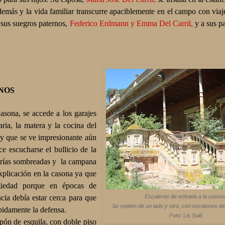
 demás y la vida familiar transcurre apaciblemente en el campo con via
 sus suegros paternos,
Federico Erdmann y Emma Del Carril,
y a sus p
NOS
sona, se accede a los garajes
aria, la matera y la cocina del
 y que se ve impresionante aún
ece escucharse el bullicio de la
lerías sombreadas y
la campana
xplicación en la casona ya que
güedad porque en épocas de
ncia debía estar cerca para que
Escaleras de entrada a la cason
Se repiten de un lado y otro, con escalones d
ápidamente la defensa.
Foto: Lis Solé.
pón de esquila, con doble piso