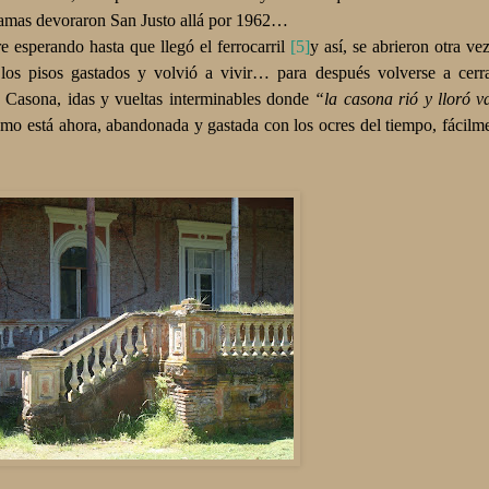
llamas devoraron San Justo allá por 1962…
esperando hasta que llegó el ferrocarril
[5]
y así, se abrieron otra ve
a los pisos gastados y volvió a vivir… para después volverse a cerra
a Casona, idas y vueltas interminables donde
“la casona rió y lloró va
como está ahora, abandonada y gastada con los ocres del tiempo, fácilme