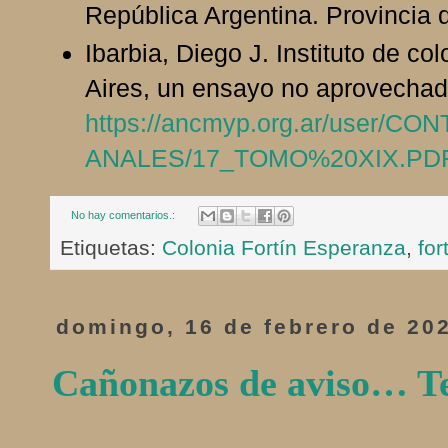
República Argentina. Provincia 
Ibarbia, Diego J. Instituto de c
Aires, un ensayo no aprovecha
https://ancmyp.org.ar/user/CO
ANALES/17_TOMO%20XIX.PD
No hay comentarios.:
Etiquetas:
Colonia Fortín Esperanza
,
for
domingo, 16 de febrero de 20
Cañonazos de aviso… Tel