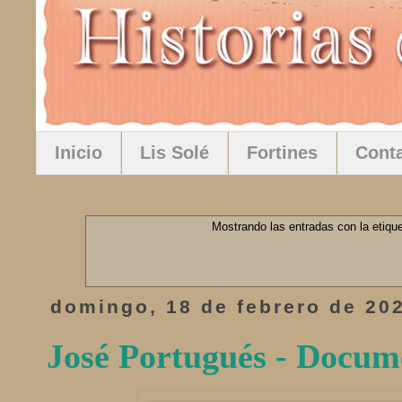
Inicio
Lis Solé
Fortines
Cont
Mostrando las entradas con la etiqu
domingo, 18 de febrero de 20
José Portugués - Docum