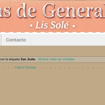
Contacto
con la etiqueta
San Justo
.
Mostrar todas las entradas
Página Principal