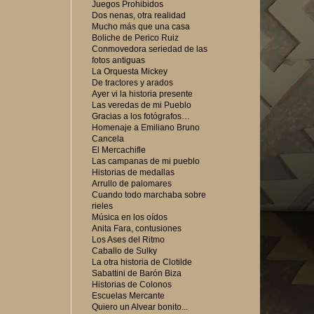
Juegos Prohibidos
Dos nenas, otra realidad
Mucho más que una casa
Boliche de Perico Ruiz
Conmovedora seriedad de las
fotos antiguas
La Orquesta Mickey
De tractores y arados
Ayer vi la historia presente
Las veredas de mi Pueblo
Gracias a los fotógrafos…
Homenaje a Emiliano Bruno
Cancela
El Mercachifle
Las campanas de mi pueblo
Historias de medallas
Arrullo de palomares
Cuando todo marchaba sobre
rieles
Música en los oídos
Anita Fara, contusiones
Los Ases del Ritmo
Caballo de Sulky
La otra historia de Clotilde
Sabattini de Barón Biza
Historias de Colonos
Escuelas Mercante
Quiero un Alvear bonito...