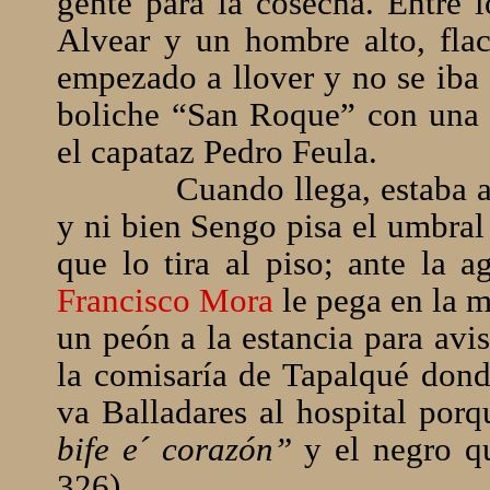
gente para la cosecha. Entre 
Alvear y un hombre alto, fla
empezado a llover y no se iba a
boliche “San Roque” con una 
el capataz Pedro Feula.
Cuando llega, estaba a
y ni bien Sengo pisa el umbral
que lo tira al piso; ante la a
Francisco Mora
le pega en la 
un peón a la estancia para avi
la comisaría de Tapalqué dond
va Balladares al hospital por
bife e´ corazón”
y el negro q
326).