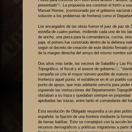
presentado"
8
. La propuesta era construir el fortín a s
Manuel Hornos, (comisionado por el gobierno nacional p
solución a los problemas de frontera) como el Departa
Los encargados de las obras fueron el juez de paz de S
estrella de cuatro puntas, midiendo cada uno de los l
de ancho, una pieza para la comandancia, cocina, otra
paja; el potrero fue construido dentro de la defensa rod
según el decreto de creación de este distrito firmado p
de la margen derecha del arroyo del mismo nombre sob
Dos años más tarde, los vecinos de Saladillo y Las Flo
Topográfico, el fiscal y el asesor de gobierno
10
, "sien
campaña se críe el mayor número posible de nuevos ce
fronterizo aquel punto, el establecer en él un pueblo c
punto de apoyo, que más adelante serviría para poder ex
siguiendo las instrucciones del Departamento Topográfic
obstaban a su traza y quedaban siempre en propiedad d
aprobadas las trazas, entre tanto el comandante del fue
Esta resolución de Obligado respondía a un plan polític
española: la fijación de una frontera mediante la forma
de tierras baldías. Esto se complejizó con la acción bo
recursos demográficos y políticas migratorias a partir de