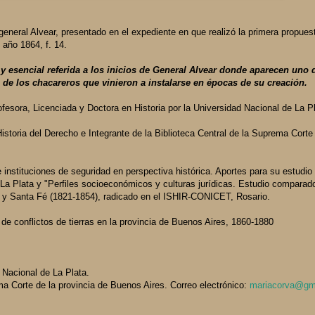
general Alvear, presentado en el expediente en que realizó la primera propues
año 1864, f. 14.
y esencial referida a los inicios de General Alvear donde aparecen uno 
e los chacareros que vinieron a instalarse en épocas de su creación.
fesora, Licenciada y Doctora en Historia por la Universidad Nacional de La Pl
Historia del Derecho e Integrante de la Biblioteca Central de la Suprema Corte
 instituciones de seguridad en perspectiva histórica. Aportes para su estudio
 La Plata y "Perfiles socioeconómicos y culturas jurídicas. Estudio comparad
 y Santa Fé (1821-1854), radicado en el ISHIR-CONICET, Rosario.
n de conflictos de tierras en la provincia de Buenos Aires, 1860-1880
 Nacional de La Plata.
ma Corte de la provincia de Buenos Aires. Correo electrónico:
mariacorva@gm