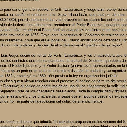
 para dar origen a un pueblo, el fortín Esperanza, y luego para retener tierra
enían un dueño, el estanciero Luis Goya. El conflicto, que pasó por distintas
1860-1880), permite establecer las vías a través de las cuales los actores de l
ión de la tierra. Los chacareros recurrieron al Poder Ejecutivo, apoyados por
artido; sólo recurrirán al Poder Judicial cuando los conflictos entre particula
ión provincial de 1873. Goya, ante la negativa del Gobierno de realizar una 
icaba duramente, creía que era el poder del Estado encargado de defender su p
a división de poderes y de cuál de ellos debía ser el "guardián de las leyes".
re Luis Goya, dueño de tierras del Fortín Esperanza, y los chacareros a quiene
n de los conflictos que hemos planteado, la actitud del Gobierno que debía dar
ntre el Poder Ejecutivo y el Poder Judicial (a nivel local representadas en la f
 éste en un período en que se concretó la división de poderes y se organizó 
ó en 1862 y concluyó en 1880, año previo a la ley de organización judicial.
os cinco que tuvieron relación con el proceso: el pedido de permuta del propiet
 Ejecutivo; el pedido de escrituración de uno de los chacareros; la solicitud 
a Suprema Corte de los chacareros desalojados. Dada la complejidad y riqueza
 por el estanciero y los chacareros, a pesar que en algunos casos los expedi
inos, forme parte de la evolución del cobro de arrendamientos.
o firmó el decreto que admitía "la patriótica propuesta de los vecinos del Sa
 quedando autorizados para proceder a sus trabajos de conformidad a las bas