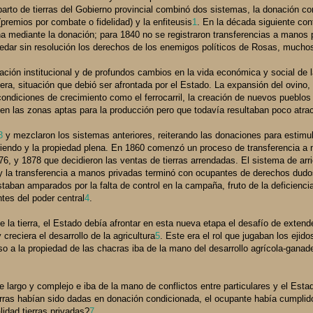
eparto de tierras del Gobierno provincial combinó dos sistemas, la donación c
premios por combate o fidelidad) y la enfiteusis
1
. En la década siguiente con
ena mediante la donación; para 1840 no se registraron transferencias a manos 
uedar sin resolución los derechos de los enemigos políticos de Rosas, muchos
ación institucional y de profundos cambios en la vida económica y social de l
ntera, situación que debió ser afrontada por el Estado. La expansión del ovino,
ondiciones de crecimiento como el ferrocarril, la creación de nuevos pueblos 
ón en las zonas aptas para la producción pero que todavía resultaban poco atrac
3
y mezclaron los sistemas anteriores, reiterando las donaciones para estimul
arriendo y la propiedad plena. En 1860 comenzó un proceso de transferencia a
6, y 1878 que decidieron las ventas de tierras arrendadas. El sistema de arri
as y la transferencia a manos privadas terminó con ocupantes de derechos dud
estaban amparados por la falta de control en la campaña, fruto de la deficiencia
tes del poder central
4
.
 la tierra, el Estado debía afrontar en esta nueva etapa el desafío de extende
reciera el desarrollo de la agricultura
5
. Este era el rol que jugaban los ejid
o a la propiedad de las chacras iba de la mano del desarrollo agrícola-ganade
 largo y complejo e iba de la mano de conflictos entre particulares y el Estad
ierras habían sido dadas en donación condicionada, el ocupante había cumplid
lidad tierras privadas?
7
.