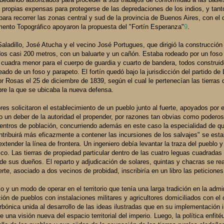
us propias expensas para protegerse de las depredaciones de los indios, y tant
ara recorrer las zonas central y sud de la provincia de Buenos Aires, con el o
mento Topográfico apoyaron la propuesta del "Fortín Esperanza"
9
.
aladillo, José Atucha y el vecino José Portugues, que dirigió la construcció
ados casi 200 metros, con un baluarte y un cañón. Estaba rodeado por un foso
 cuadra menor para el cuerpo de guardia y cuarto de bandera, todos construid
eado de un foso y parapeto. El fortín quedó bajo la jurisdicción del partido de 
or Rosas el 25 de diciembre de 1839, según el cual le pertenecían las tierras
re la que se ubicaba la nueva defensa.
res solicitaron el establecimiento de un pueblo junto al fuerte, apoyados por
do un deber de la autoridad el propender, por razones tan obvias como poderos
ntros de población, concurriendo además en este caso la especialidad de q
ontribuirá más eficazmente a contener las incursiones de los salvajes" se esta
tender la línea de frontera. Un ingeniero debía levantar la traza del pueblo y 
o. Las tierras de propiedad particular dentro de las cuatro leguas cuadradas 
e sus dueños. El reparto y adjudicación de solares, quintas y chacras se rea
rte, asociado a dos vecinos de probidad, inscribiría en un libro las peticiones
o y un modo de operar en el territorio que tenía una larga tradición en la admi
ción de pueblos con instalaciones militares y agricultores domiciliados con el
rbónica unida al desarrollo de las ideas ilustradas que en su implementación 
 una visión nueva del espacio territorial del imperio. Luego, la política enfité