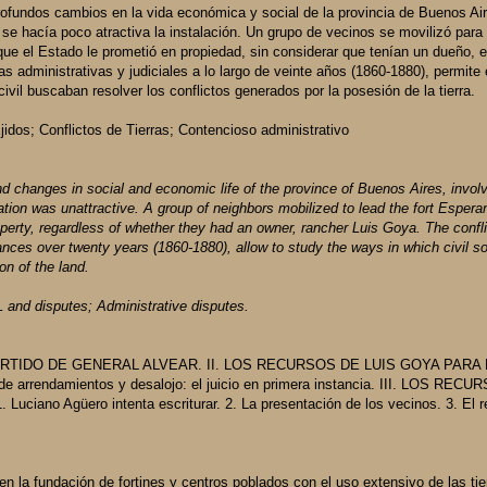
rofundos cambios en la vida económica y social de la provincia de Buenos Air
e se hacía poco atractiva la instalación. Un grupo de vecinos se movilizó para 
o que el Estado le prometió en propiedad, sin considerar que tenían un dueño, e
as administrativas y judiciales a lo largo de veinte años (1860-1880), permite 
ivil buscaban resolver los conflictos generados por la posesión de la tierra.
jidos; Conflictos de Tierras; Contencioso administrativo
und changes in social and economic life of the province of Buenos Aires, invol
lation was unattractive. A group of neighbors mobilized to lead the fort Esper
roperty, regardless of whether they had an owner, rancher Luis Goya. The confl
ances over twenty years (1860-1880), allow to study the ways in which civil so
on of the land.
 and disputes; Administrative disputes.
ARTIDO DE GENERAL ALVEAR. II. LOS RECURSOS DE LUIS GOYA PAR
de arrendamientos y desalojo: el juicio en primera instancia. III. LOS RE
 Agüero intenta escriturar. 2. La presentación de los vecinos. 3. El re
n la fundación de fortines y centros poblados con el uso extensivo de las ti