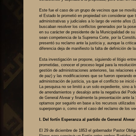
Este fue el caso de un grupo de vecinos que se movilizó
el Estado le prometió en propiedad sin considerar que t
administrativas y judiciales a lo largo de veinte años (
buscaban resolver los conflictos generados por la poses
en su carácter de presidente de la Municipalidad de su p
sean competencia de la Suprema Corte, por la Constituc
presentó su reclamo ante la justicia y, aunque la crit
diferencia deja de manifiesto la falta de definición de l
Esta investigación se propone, siguiendo el litigio ent
prometidas, conocer el proceso legal para la resolució
gestión de administraciones anteriores, las relaciones e
de paz) y las modificaciones que se fueron operando en
administración de justicia, ya que el conflicto se inici
La pesquisa no se limitó a un solo expediente, sino a l
de arrendamientos y desalojo ante la negativa del Poder
de General Alvear y finalmente la presentación ante l
optamos por seguirlo en base a los recursos utilizados
superpongan o, como en el caso del reclamo de los vec
I. Del fortín Esperanza al partido de General Alvear
El 29 de diciembre de 1853 el gobernador Pastor Obligad
Flores para construir un Fortín entre ambos Partidos,