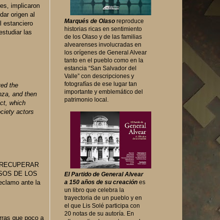
es, implicaron
dar origen al
Marqués de Olaso
reproduce
l estanciero
historias ricas en sentimiento
estudiar las
de los Olaso y de las familias
alvearenses involucradas en
los orígenes de General Alvear
tanto en el pueblo como en la
estancia “San Salvador del
Valle” con descripciones y
fotografías de ese lugar tan
ved the
importante y emblemático del
anza, and then
patrimonio local.
ict, which
ciety actors
A RECUPERAR
CURSOS DE LOS
El Partido de General Alvear
clamo ante la
a 150 años de su creación
es
un libro que celebra la
trayectoria de un pueblo y en
el que Lis Solé participa con
20 notas de su autoría. En
erras que poco a