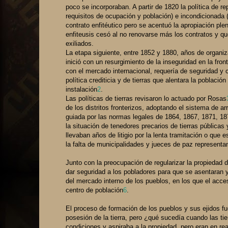
poco se incorporaban. A partir de 1820 la política de r
requisitos de ocupación y población) e incondicionada (
contrato enfitéutico pero se acentuó la apropiación pl
enfiteusis cesó al no renovarse más los contratos y q
exiliados.
La etapa siguiente, entre 1852 y 1880, años de organiz
inició con un resurgimiento de la inseguridad en la fro
con el mercado internacional, requería de seguridad y c
política crediticia y de tierras que alentara la poblaci
instalación
2
.
Las políticas de tierras revisaron lo actuado por Rosas
de los distritos fronterizos, adoptando el sistema de 
guiada por las normas legales de 1864, 1867, 1871, 187
la situación de tenedores precarios de tierras públic
llevaban años de litigio por la lenta tramitación o que 
la falta de municipalidades y jueces de paz representan
Junto con la preocupación de regularizar la propiedad de
dar seguridad a los pobladores para que se asentaran y c
del mercado interno de los pueblos, en los que el acces
centro de población
6
.
El proceso de formación de los pueblos y sus ejidos fue
posesión de la tierra, pero ¿qué sucedía cuando las t
condiciones y aspiraba a la propiedad, pero eran en rea