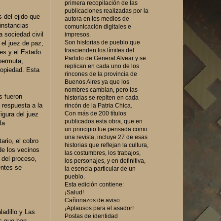
primera recopilación de las
publicaciones realizadas por la
s del ejido que
autora en los medios de
 instancias
comunicación digitales e
a sociedad civil
impresos.
Son historias de pueblo que
 el juez de paz,
trascienden los límites del
res y el Estado
Partido de General Alvear y se
permuta,
replican en cada uno de los
ropiedad. Esta
rincones de la provincia de
Buenos Aires ya que los
nombres cambian, pero las
s fueron
historias se repiten en cada
 respuesta a la
rincón de la Patria Chica.
Con más de 200 títulos
igura del juez
publicados esta obra, que en
la
un principio fue pensada como
una revista, incluye 27 de esas
ario, el cobro
historias que reflejan la cultura,
de los vecinos
las costumbres, los trabajos,
 del proceso,
los personajes, y en definitiva,
entes se
la esencia particular de un
pueblo.
Esta edición contiene:
¡Salud!
Cañonazos de aviso
¡Aplausos para el asador!
ladillo y Las
Postas de identidad
es que han