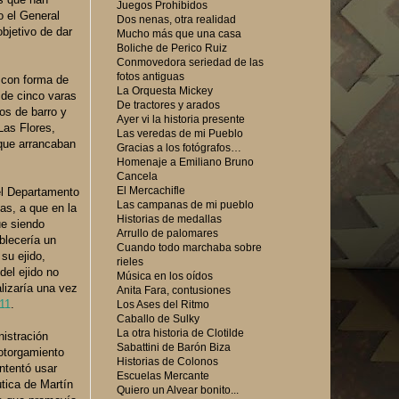
Juegos Prohibidos
o el General
Dos nenas, otra realidad
bjetivo de dar
Mucho más que una casa
Boliche de Perico Ruiz
Conmovedora seriedad de las
fotos antiguas
n con forma de
La Orquesta Mickey
 de cinco varas
De tractores y arados
os de barro y
Ayer vi la historia presente
Las Flores,
Las veredas de mi Pueblo
 que arrancaban
Gracias a los fotógrafos…
Homenaje a Emiliano Bruno
Cancela
El Mercachifle
 el Departamento
Las campanas de mi pueblo
as, a que en la
Historias de medallas
ue siendo
Arrullo de palomares
blecería un
Cuando todo marchaba sobre
su ejido,
rieles
del ejido no
Música en los oídos
lizaría una vez
Anita Fara, contusiones
11
.
Los Ases del Ritmo
Caballo de Sulky
La otra historia de Clotilde
nistración
Sabattini de Barón Biza
 otorgamiento
Historias de Colonos
intentó usar
Escuelas Mercante
utica de Martín
Quiero un Alvear bonito...