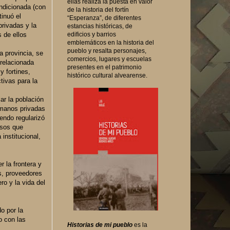
ellas realiza la puesta en valor
ondicionada (con
de la historia del fortín
tinuó el
“Esperanza”, de diferentes
privadas y la
estancias históricas, de
 de ellos
edificios y barrios
emblemáticos en la historia del
pueblo y resalta personajes,
a provincia, se
comercios, lugares y escuelas
 relacionada
presentes en el patrimonio
y fortines,
histórico cultural alvearense.
tivas para la
ar la población
 manos privadas
endo regularizó
osos que
 institucional,
r la frontera y
os, proveedores
ro y la vida del
o por la
o con las
Historias de mi pueblo
es la