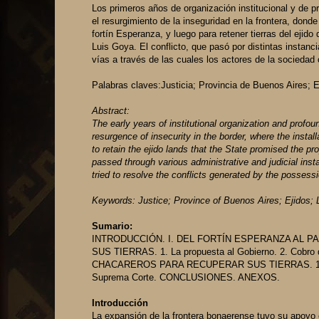
Los primeros años de organización institucional y de p
el resurgimiento de la inseguridad en la frontera, dond
fortín Esperanza, y luego para retener tierras del ejid
Luis Goya. El conflicto, que pasó por distintas instanci
vías a través de las cuales los actores de la sociedad c
Palabras claves:Justicia; Provincia de Buenos Aires; E
Abstract:
The early years of institutional organization and profo
resurgence of insecurity in the border, where the instal
to retain the ejido lands that the State promised the p
passed through various administrative and judicial inst
tried to resolve the conflicts generated by the possessi
Keywords: Justice; Province of Buenos Aires; Ejidos; L
Sumario:
INTRODUCCIÓN. I. DEL FORTÍN ESPERANZA AL P
SUS TIERRAS. 1. La propuesta al Gobierno. 2. Cobro 
CHACAREROS PARA RECUPERAR SUS TIERRAS. 1. Luciano
Suprema Corte. CONCLUSIONES. ANEXOS.
Introducción
La expansión de la frontera bonaerense tuvo su apoyo e