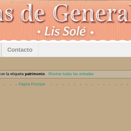
Contacto
on la etiqueta
patrimonio
.
Mostrar todas las entradas
Página Principal