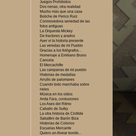
Juegos Prohibidos
Dos nenas, otra realidad
Mucho más que una casa
Boliche de Perico Ruiz
Conmovedora seriedad de las
fotos antiguas
La Orquesta Mickey
De tractores y arados
Ayer vi la historia presente
Las veredas de mi Pueblo
Gracias a los fotógrafos…
Homenaje a Emiliano Bruno
Cancela
El Mercachifle
Las campanas de mi pueblo
Historias de medallas
Arrullo de palomares
Cuando todo marchaba sobre
rieles
Música en los oídos
Anita Fara, contusiones
Los Ases del Ritmo
Caballo de Sulky
La otra historia de Clotilde
Sabattini de Barón Biza
Historias de Colonos
Escuelas Mercante
Quiero un Alvear bonito...