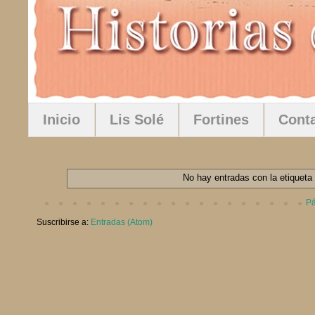
Inicio
Lis Solé
Fortines
Cont
No hay entradas con la etiqueta
Pá
Suscribirse a:
Entradas (Atom)