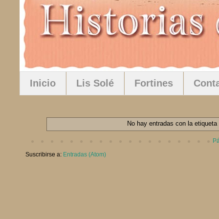
Inicio
Lis Solé
Fortines
Cont
No hay entradas con la etiquet
Pá
Suscribirse a:
Entradas (Atom)