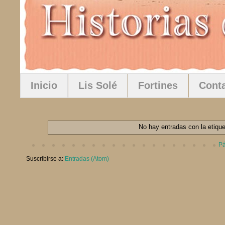
Inicio
Lis Solé
Fortines
Cont
No hay entradas con la etiqu
Pá
Suscribirse a:
Entradas (Atom)